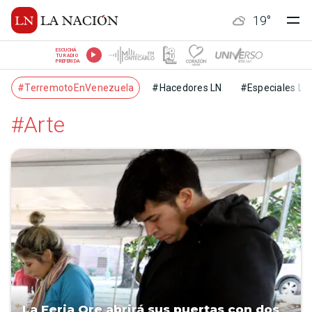
19
°
ESCUCHÁ
TU RADIO
PREFERIDA
#TerremotoEnVenezuela
#Hacedores LN
#Especiales LN
#Arte
La Feria Ore abrirá sus puertas con dos