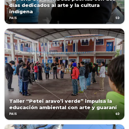
días dedicados al arte y la cultura
indígena
5D
PAÍS
Taller “Petei aravo’i verde” impulsa la
educación ambiental con arte y guaraní
6D
PAÍS