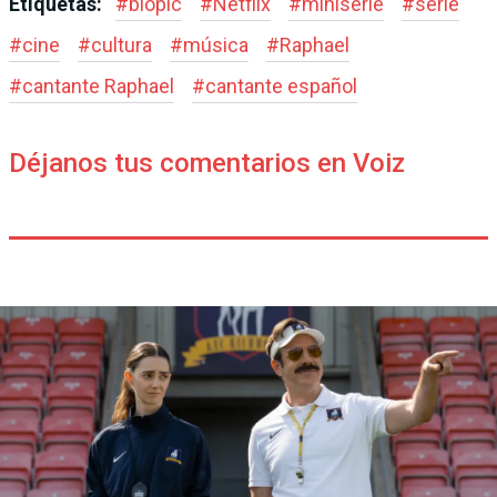
Etiquetas:
#
biopic
#
Netflix
#
miniserie
#
serie
#
cine
#
cultura
#
música
#
Raphael
#
cantante Raphael
#
cantante español
Déjanos tus comentarios en Voiz