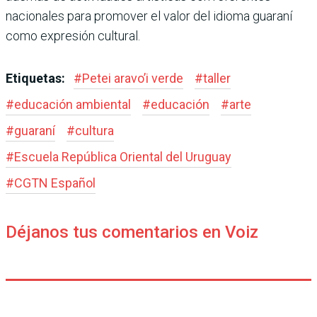
nacionales para promover el valor del idioma guaraní
como expresión cultural.
Etiquetas:
#
Petei aravo’i verde
#
taller
#
educación ambiental
#
educación
#
arte
#
guaraní
#
cultura
#
Escuela República Oriental del Uruguay
#
CGTN Español
Déjanos tus comentarios en Voiz