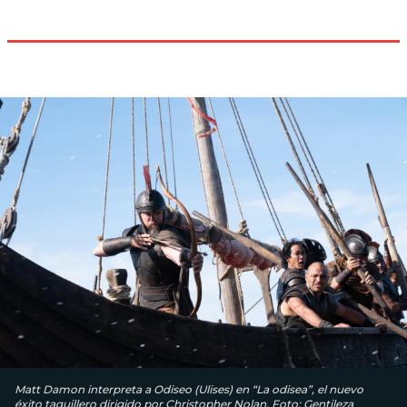
Matt Damon interpreta a Odiseo (Ulises) en “La odisea”, el nuevo
éxito taquillero dirigido por Christopher Nolan. Foto: Gentileza