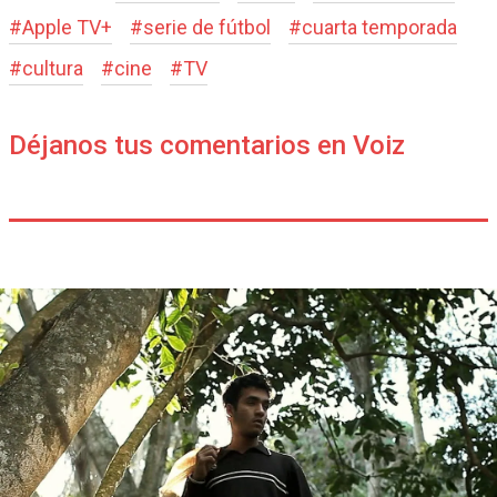
#
Apple TV+
#
serie de fútbol
#
cuarta temporada
#
cultura
#
cine
#
TV
Déjanos tus comentarios en Voiz