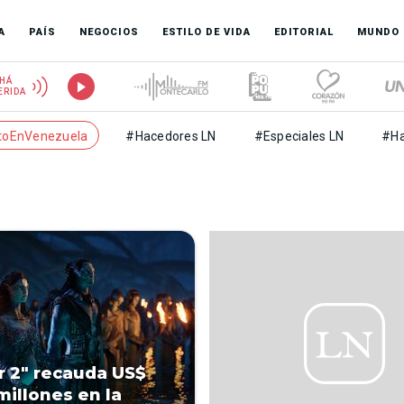
A
PAÍS
NEGOCIOS
ESTILO DE VIDA
EDITORIAL
MUNDO
HÁ
ERIDA
toEnVenezuela
#Hacedores LN
#Especiales LN
#Ha
r 2″ recauda US$
millones en la