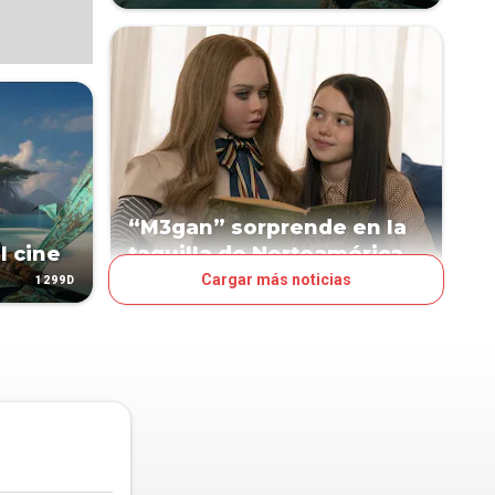
“M3gan” sorprende en la
l cine
taquilla de Norteamérica
Cargar más noticias
1299D
1304D
ESPECTÁCULOS