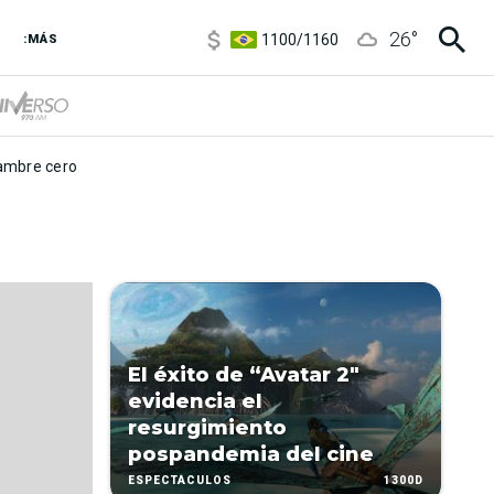
5900
/
5960
26
°
1100
/
1160
:MÁS
3,8
/
4
6850
/
7200
5900
/
5960
mbre cero
El éxito de “Avatar 2″
evidencia el
resurgimiento
pospandemia del cine
1300D
ESPECTÁCULOS