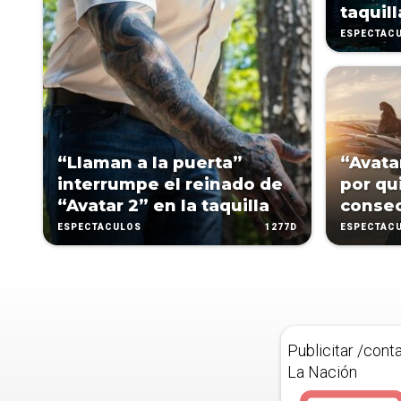
taquil
ESPECTÁC
“Llaman a la puerta”
“Avatar
interrumpe el reinado de
por qu
“Avatar 2” en la taquilla
consec
1277D
ESPECTÁCULOS
ESPECTÁC
Publicitar /cont
La Nación