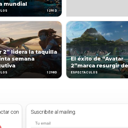
la mundial
1291D
ULOS
 2” lidera la taquilla
inta semana
El éxito de “Avatar
utiva
2”marca resurgir de
1298D
ULOS
ESPECTÁCULOS
actar con
Suscribite al mailing.