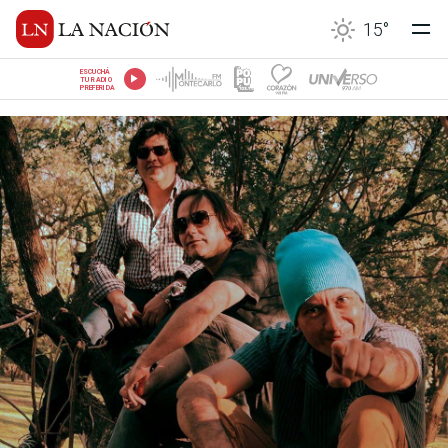
15
°
ESCUCHÁ
TU RADIO
PREFERIDA