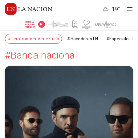
19
°
ESCUCHÁ
TU RADIO
PREFERIDA
#TerremotoEnVenezuela
#Hacedores LN
#Especiales LN
#Banda nacional