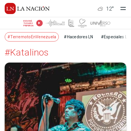
12
°
ESCUCHÁ
TU RADIO
PREFERIDA
#TerremotoEnVenezuela
#Hacedores LN
#Especiales LN
#Katalinos