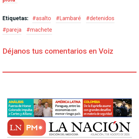
Etiquetas:
#
asalto
#
Lambaré
#
detenidos
#
pareja
#
machete
Déjanos tus comentarios en Voiz