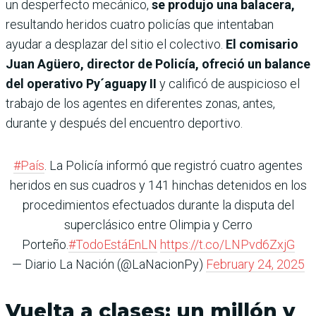
un desperfecto mecánico,
se produjo una balacera,
resultando heridos cuatro policías que intentaban
ayudar a desplazar del sitio el colectivo.
El comisario
Juan Agüero, director de Policía, ofreció un balance
del operativo Py´aguapy II
y calificó de auspicioso el
trabajo de los agentes en diferentes zonas, antes,
durante y después del encuentro deportivo.
#País
. La Policía informó que registró cuatro agentes
heridos en sus cuadros y 141 hinchas detenidos en los
procedimientos efectuados durante la disputa del
superclásico entre Olimpia y Cerro
Porteño.
#TodoEstáEnLN
https://t.co/LNPvd6ZxjG
— Diario La Nación (@LaNacionPy)
February 24, 2025
Vuelta a clases: un millón y