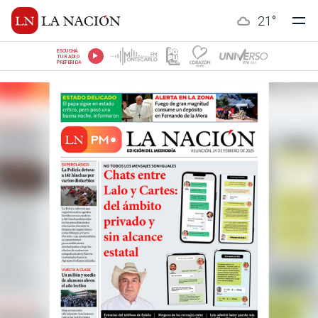
21
°
ESCUCHÁ
TU RADIO
PREFERIDA