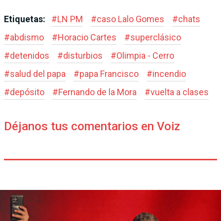
Etiquetas:
#
LN PM
#
caso Lalo Gomes
#
chats
#
abdismo
#
Horacio Cartes
#
superclásico
#
detenidos
#
disturbios
#
Olimpia - Cerro
#
salud del papa
#
papa Francisco
#
incendio
#
depósito
#
Fernando de la Mora
#
vuelta a clases
Déjanos tus comentarios en Voiz