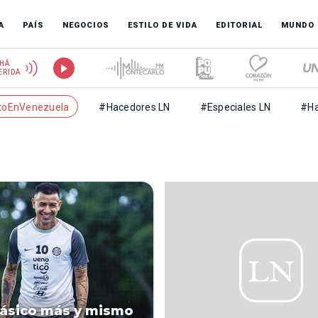
A
PAÍS
NEGOCIOS
ESTILO DE VIDA
EDITORIAL
MUNDO
HÁ
ERIDA
toEnVenezuela
#Hacedores LN
#Especiales LN
#Ha
lásico más y mismo