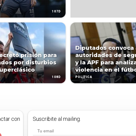
o
107D
Diputados convoca 
ecretó prisión para
autoridades de seg
dos por disturbios
y la APF para analiza
superclásico
violencia en el fútb
108D
S
POLÍTICA
actar con
Suscribite al mailing.