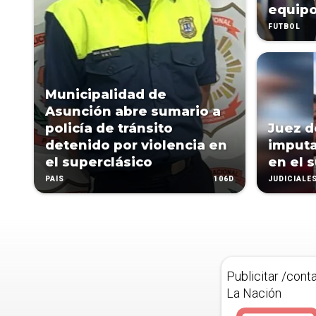
equip
FÚTBOL
Municipalidad de
Asunción abre sumario a
policía de tránsito
Juez d
detenido por violencia en
imputa
el superclásico
en el 
106D
PAÍS
JUDICIALE
Publicitar /cont
La Nación