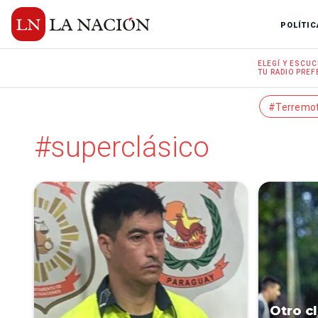
POLÍTIC
ELEGÍ Y
ESCUC
TU RADIO
PREF
#Terremo
#superclásico
Otro c