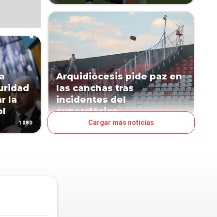
a
Arquidiócesis pide paz en
uridad
las canchas tras
r la
incidentes del
ol
superclásico
Cargar más noticias
108D
109D
PAÍS