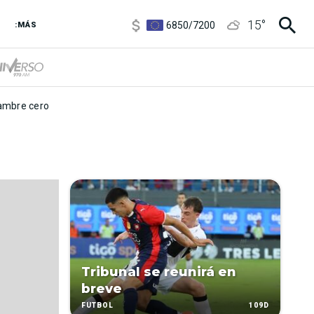
3,8
/
4
15
°
6850
/
7200
:MÁS
5900
/
5960
mbre cero
Tribunal se reunirá en
breve
109D
FÚTBOL