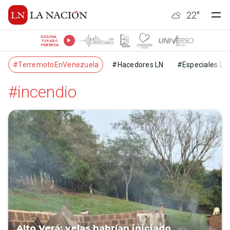
22
°
ESCUCHÁ
TU RADIO
PREFERIDA
#TerremotoEnVenezuela
#Hacedores LN
#Especiales LN
#incendio
Alto Verá: velas habrían iniciado