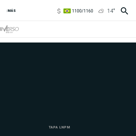
1100
/
1160
14
°
:MÁS
3,8
/
4
6850
/
7200
5900
/
5960
TAPA LNPM