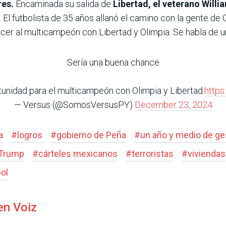
res.
Encaminada su salida de
Libertad, el veterano Will
.
El futbolista de 35 años allanó el camino con la gente de 
cer al multicampeón con Libertad y Olimpia. Se habla de u
Sería una buena chance
tunidad para el multicampeón con Olimpia y Libertad.
https
— Versus (@SomosVersusPY)
December 23, 2024
a
#
logros
#
gobierno de Peña
#
un año y medio de ge
 Trump
#
cárteles mexicanos
#
terroristas
#
viviendas
bol
en Voiz