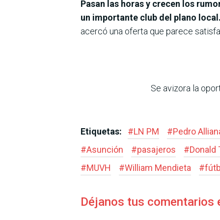
Pasan las horas y crecen los rumo
un importante club del plano local
acercó una oferta que parece satisfa
Se avizora la opor
Etiquetas:
#
LN PM
#
Pedro Allian
#
Asunción
#
pasajeros
#
Donald
#
MUVH
#
William Mendieta
#
fút
Déjanos tus comentarios 