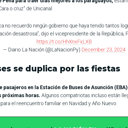
 Peña para traer días mejores a los paraguayos,
estam
Cara o cruz” de Unicanal.
ica no recuerdo ningún gobierno que haya tenido tantos lo
ción desastrosa”, dijo el vicepresidente de la República, P
https://t.co/HhXnxFxLXB
— Diario La Nación (@LaNacionPy)
December 23, 2024
s se duplica por las fiestas
e pasajeros en la Estación de Buses de Asunción (EBA) 
s próximas horas.
Algunos compatriotas incluso están lle
s para el reencuentro familiar en Navidad y Año Nuevo.