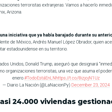
nizaciones terroristas extranjeras. Vamos a hacerlo inmed
ix, Arizona.
 una iniciativa que ya había barajado durante su anter
idente de México, Andrés Manuel López Obrador, quien ace
tar estadounidense en su territorio.
stados Unidos, Donald Trump, aseguró que designará “inme
mo organizaciones terroristas, una vez que asuma el poder
enero.
#TodoEstáEnLN
https://t.co/8izjojN1Uz
— Diario La Nación (@LaNacionPy)
December 23, 2024
casi 24.000 viviendas gestio