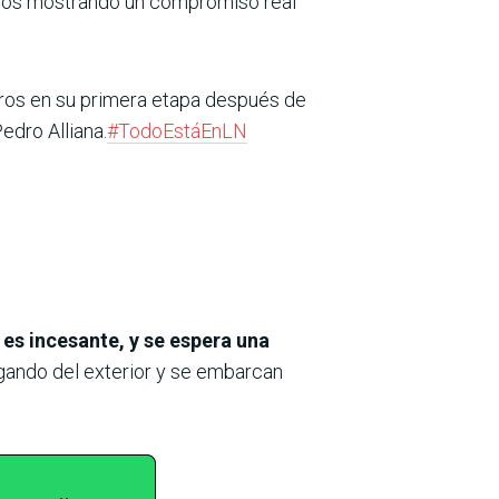
os mostrando un compromiso real
gros en su primera etapa después de
edro Alliana.
#TodoEstáEnLN
es incesante, y se espera una
gando del exterior y se embarcan