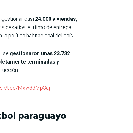
 gestionar casi
24.000 viviendas,
os desafíos, el ritmo de entrega
a política habitacional del país.
4, se
gestionaron unas 23.732
mpletamente terminadas y
rucción.
ps://t.co/Mxw83Mp3aj
útbol paraguayo