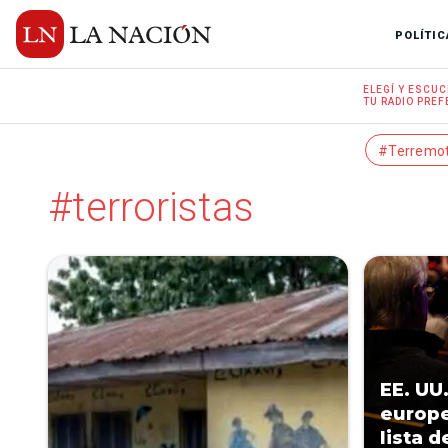
POLÍTIC
ELEGÍ Y
ESCUC
TU RADIO
PREF
#Terremo
#terroristas
EE. UU
europe
lista 