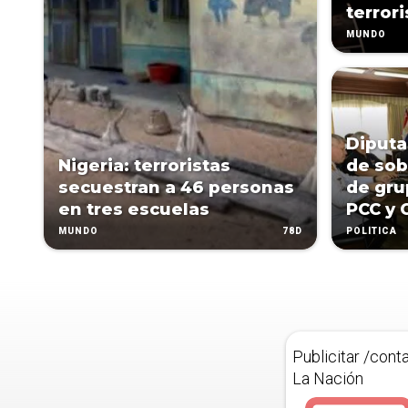
terrori
MUNDO
Diputa
Nigeria: terroristas
de sob
secuestran a 46 personas
de gru
en tres escuelas
PCC y 
78D
MUNDO
POLÍTICA
Publicitar /cont
La Nación