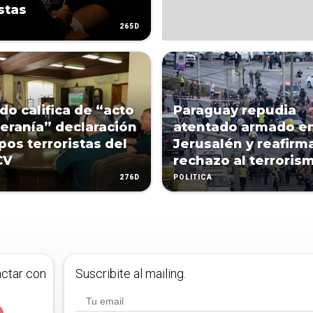
stas
265D
do califica de “acto
Paraguay repudia
eranía” declaración
atentado armado e
pos terroristas del
Jerusalén y reafirm
CV
rechazo al terroris
276D
POLÍTICA
actar con
Suscribite al mailing.