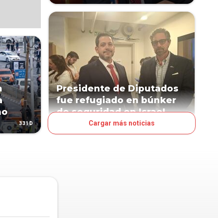
n
Presidente de Diputados
a
fue refugiado en búnker
mo
de seguridad en Israel
Cargar más noticias
331D
499D
POLÍTICA