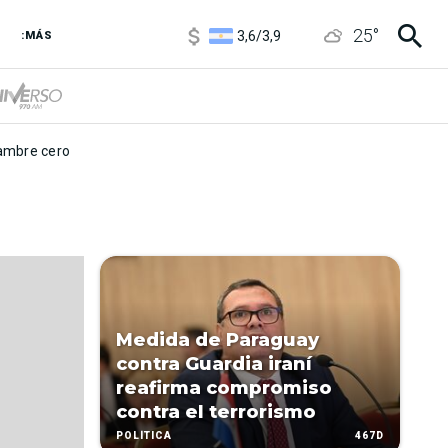
1120
/
1160
25
°
3,6
/
3,9
:MÁS
6850
/
7200
5920
/
5970
mbre cero
Medida de Paraguay
contra Guardia iraní
reafirma compromiso
contra el terrorismo
467D
POLÍTICA