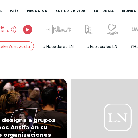
A
PAÍS
NEGOCIOS
ESTILO DE VIDA
EDITORIAL
MUNDO
HÁ
ERIDA
toEnVenezuela
#Hacedores LN
#Especiales LN
#Ha
. designa a grupos
os Antifa en su
de organizaciones