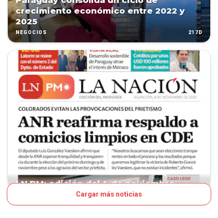
Paraguay consolida un ciclo de
crecimiento económico entre 2022 y
2025
217D
NEGOCIOS
LN PM: edición del 4 de noviembre
Cargar más noticias
275D
TAPA LNPM