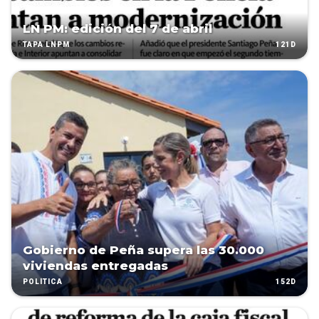
LN PM: edición del 7 de abril
121D
TAPA LNPM
Gobierno de Peña supera las 30.000
viviendas entregadas
152D
POLÍTICA