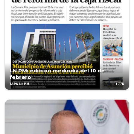
LN PM: edición mediodía del 10 de
febrero
177D
TAPA LNPM