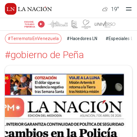
19
°
ESCUCHÁ
TU RADIO
PREFERIDA
#TerremotoEnVenezuela
#Hacedores LN
#Especiales LN
#gobierno de Peña