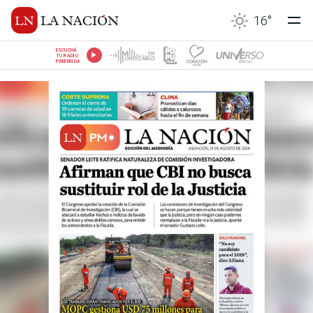
16
°
ESCUCHÁ
TU RADIO
PREFERIDA