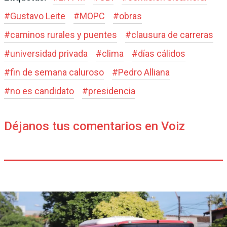
#
Gustavo Leite
#
MOPC
#
obras
#
caminos rurales y puentes
#
clausura de carreras
#
universidad privada
#
clima
#
días cálidos
#
fin de semana caluroso
#
Pedro Alliana
#
no es candidato
#
presidencia
Déjanos tus comentarios en Voiz