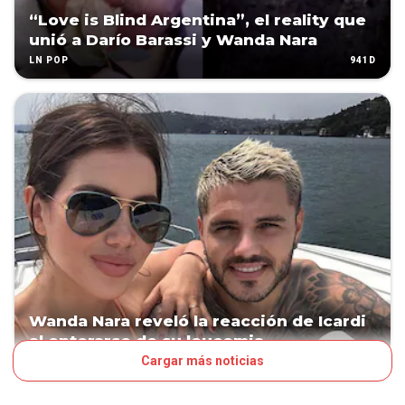
“Love is Blind Argentina”, el reality que
unió a Darío Barassi y Wanda Nara
941D
LN POP
Wanda Nara reveló la reacción de Icardi
al enterarse de su leucemia
Cargar más noticias
1000D
LN POP