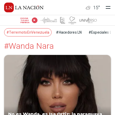
15
°
ESCUCHÁ
TU RADIO
PREFERIDA
#TerremotoEnVenezuela
#Hacedores LN
#Especiales LN
#Wanda Nara
No es Wanda, es Isa Ortiz: la paraguaya