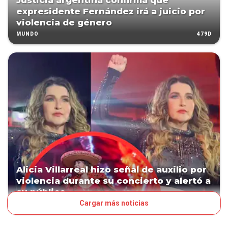
Justicia argentina confirma que
expresidente Fernández irá a juicio por
violencia de género
479D
MUNDO
Alicia Villarreal hizo señal de auxilio por
violencia durante su concierto y alertó a
su público
Cargar más noticias
536D
LN POP