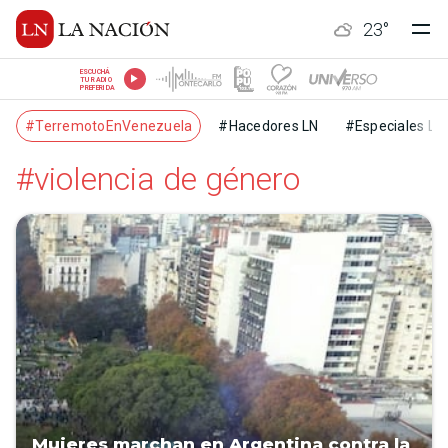
23
°
ESCUCHÁ
TU RADIO
PREFERIDA
#TerremotoEnVenezuela
#Hacedores LN
#Especiales LN
#violencia de género
Mujeres marchan en Argentina contra la