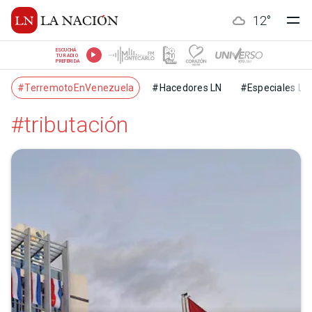
12
°
ESCUCHÁ
TU RADIO
PREFERIDA
#TerremotoEnVenezuela
#Hacedores LN
#Especiales LN
#tributación