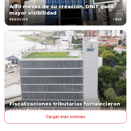
A 30 meses de su creación, DNIT gana
mayor visibilidad
182D
NEGOCIOS
Fiscalizaciones tributarias fortalecieron
recaudación
Cargar más noticias
203D
NEGOCIOS