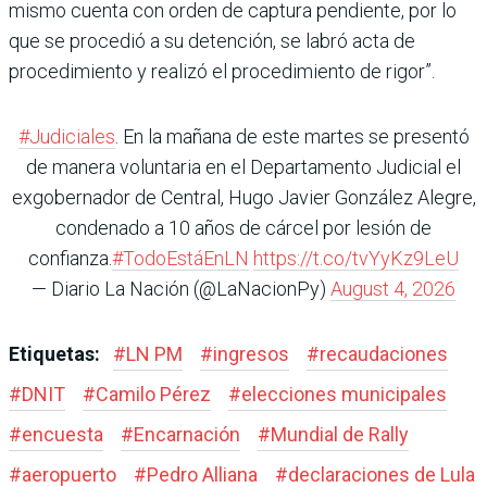
mismo cuenta con orden de captura pendiente, por lo
que se procedió a su detención, se labró acta de
procedimiento y realizó el procedimiento de rigor”.
#Judiciales
. En la mañana de este martes se presentó
de manera voluntaria en el Departamento Judicial el
exgobernador de Central, Hugo Javier González Alegre,
condenado a 10 años de cárcel por lesión de
confianza.
#TodoEstáEnLN
https://t.co/tvYyKz9LeU
— Diario La Nación (@LaNacionPy)
August 4, 2026
Etiquetas:
#
LN PM
#
ingresos
#
recaudaciones
#
DNIT
#
Camilo Pérez
#
elecciones municipales
#
encuesta
#
Encarnación
#
Mundial de Rally
#
aeropuerto
#
Pedro Alliana
#
declaraciones de Lula