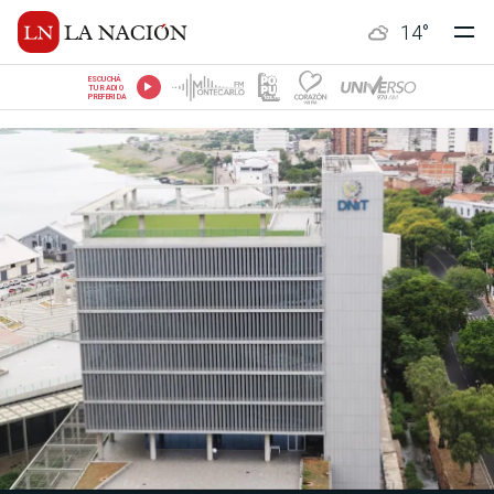
14
°
ESCUCHÁ
TU RADIO
PREFERIDA