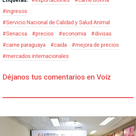
#
ingresos
#
Servicio Nacional de Calidad y Salud Animal
#
Senacsa
#
precios
#
economia
#
divisas
#
carne paraguaya
#
caida
#
mejora de precios
#
mercados internacionales
Déjanos tus comentarios en Voiz