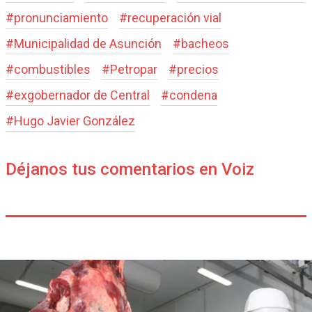
#
pronunciamiento
#
recuperación vial
#
Municipalidad de Asunción
#
bacheos
#
combustibles
#
Petropar
#
precios
#
exgobernador de Central
#
condena
#
Hugo Javier González
Déjanos tus comentarios en Voiz