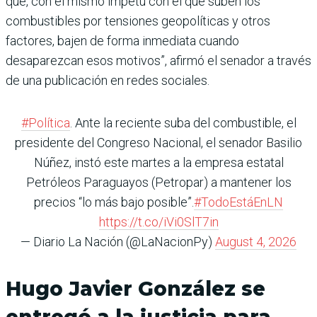
que, con el mismo ímpetu con el que suben los
combustibles por tensiones geopolíticas y otros
factores, bajen de forma inmediata cuando
desaparezcan esos motivos”, afirmó el senador a través
de una publicación en redes sociales.
#Política
. Ante la reciente suba del combustible, el
presidente del Congreso Nacional, el senador Basilio
Núñez, instó este martes a la empresa estatal
Petróleos Paraguayos (Petropar) a mantener los
precios “lo más bajo posible”.
#TodoEstáEnLN
https://t.co/iVi0SlT7in
— Diario La Nación (@LaNacionPy)
August 4, 2026
Hugo Javier González se
entregó a la justicia para