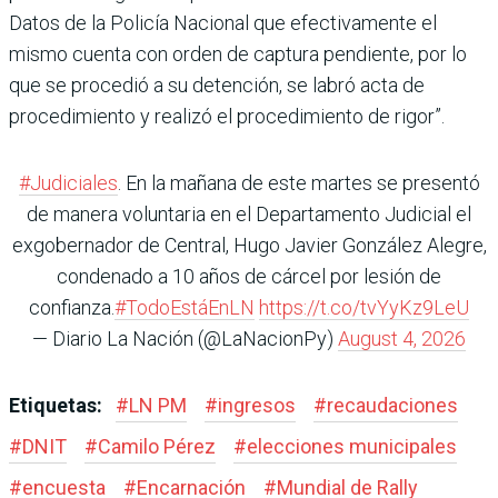
Datos de la Policía Nacional que efectivamente el
mismo cuenta con orden de captura pendiente, por lo
que se procedió a su detención, se labró acta de
procedimiento y realizó el procedimiento de rigor”.
#Judiciales
. En la mañana de este martes se presentó
de manera voluntaria en el Departamento Judicial el
exgobernador de Central, Hugo Javier González Alegre,
condenado a 10 años de cárcel por lesión de
confianza.
#TodoEstáEnLN
https://t.co/tvYyKz9LeU
— Diario La Nación (@LaNacionPy)
August 4, 2026
Etiquetas:
#
LN PM
#
ingresos
#
recaudaciones
#
DNIT
#
Camilo Pérez
#
elecciones municipales
#
encuesta
#
Encarnación
#
Mundial de Rally