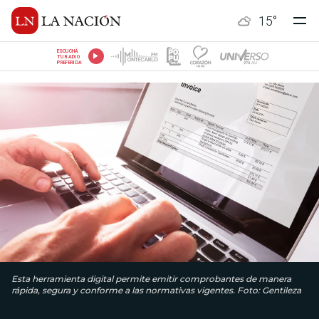
15
°
ESCUCHÁ
TU RADIO
PREFERIDA
Esta herramienta digital permite emitir comprobantes de manera
rápida, segura y conforme a las normativas vigentes. Foto: Gentileza