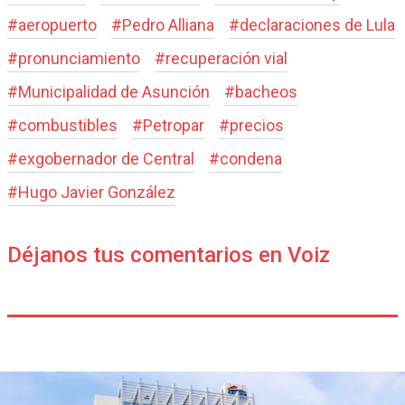
#
aeropuerto
#
Pedro Alliana
#
declaraciones de Lula
#
pronunciamiento
#
recuperación vial
#
Municipalidad de Asunción
#
bacheos
#
combustibles
#
Petropar
#
precios
#
exgobernador de Central
#
condena
#
Hugo Javier González
Déjanos tus comentarios en Voiz