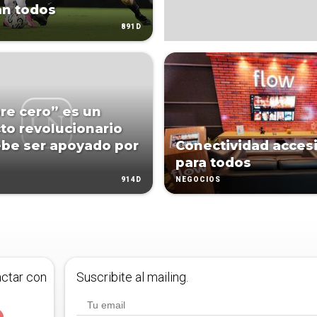
an todos
891D
e cero” es un
to revolucionario
be ser apoyado por
Conectividad acces
para todos
914D
NEGOCIOS
actar con
Suscribite al mailing.