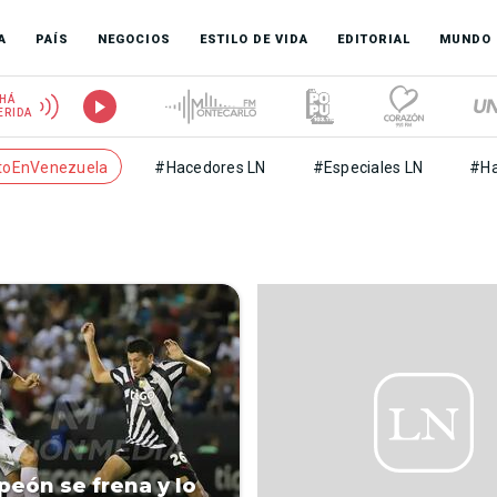
A
PAÍS
NEGOCIOS
ESTILO DE VIDA
EDITORIAL
MUNDO
HÁ
ERIDA
toEnVenezuela
#Hacedores LN
#Especiales LN
#Ha
peón se frena y lo