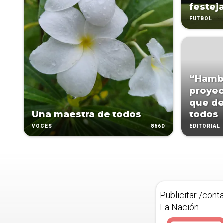
festej
FÚTBOL
“Hambr
proyec
que de
Una maestra de todos
todos
866D
VOCES
EDITORIAL
Publicitar /cont
La Nación