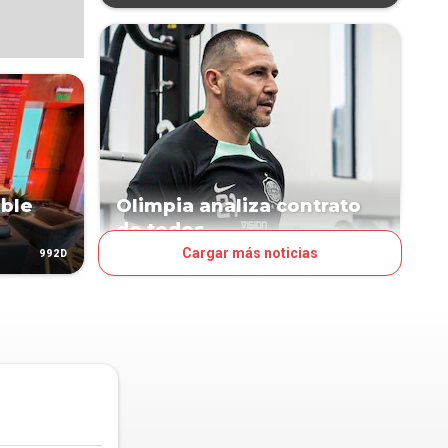
ible
Olimpia analiza contrato
de todos
Cargar más noticias
992D
1009D
FÚTBOL