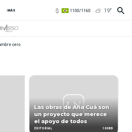
5900
/
5960
19
°
1100
/
1160
:MÁS
3,8
/
4
6850
/
7200
5900
/
5960
mbre cero
Las obras de Aña Cuá son
un proyecto que merece
el apoyo de todos
1008D
EDITORIAL