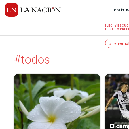
POLÍTIC
ELEGÍ Y
ESCUC
TU RADIO
PREF
#Terremo
#todos
El cam