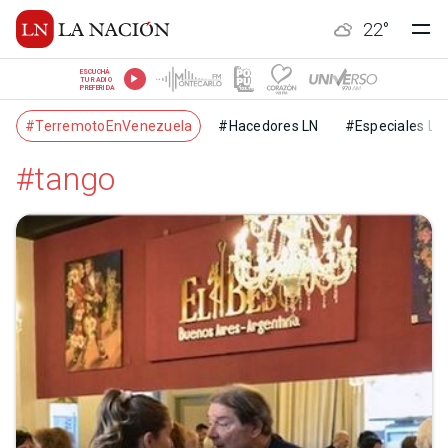
22
°
ESCUCHÁ
TU RADIO
PREFERIDA
#TerremotoEnVenezuela
#Hacedores LN
#Especiales LN
#tango