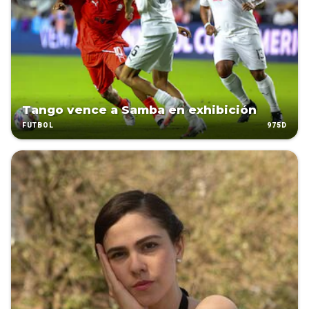
Tango vence a Samba en exhibición
975D
FÚTBOL