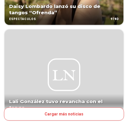
Daisy Lombardo lanzó su disco de
tangos “Ofrenda”
978D
ESPECTÁCULOS
Lali González tuvo revancha con el
tango
Cargar más noticias
1043D
LN POP