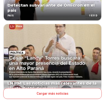
Detectan subvariante de Ómicron en el
país
1531D
PAÍS
LN PM: Las noticias más relevantes de la
siesta del 14 de marzo
Cargar más noticias
1605D
LN PM