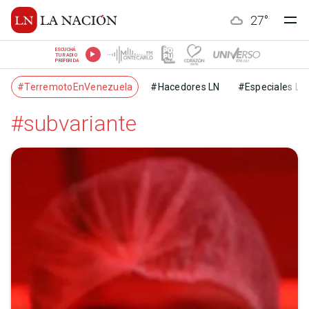
27
°
ESCUCHÁ
TU RADIO
PREFERIDA
#TerremotoEnVenezuela
#Hacedores LN
#Especiales LN
#subvariante