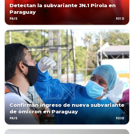
Detectan la subvariante JN.1 Pirola en
Paraguay
931D
PAÍS
Confirman ingreso de nueva subvariante
de ómicron en Paraguay
933D
PAÍS