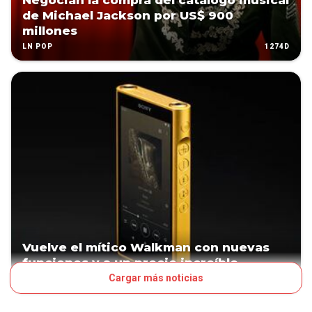
Negocian la compra del catálogo musical
de Michael Jackson por US$ 900
millones
1274D
LN POP
Vuelve el mítico Walkman con nuevas
funciones y a un precio increíble
Cargar más noticias
1295D
ACTUALIDAD