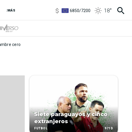
3,8
/
4
18
°
6850
/
7200
:MÁS
5900
/
5960
mbre cero
Siete paraguayos y cinco
extranjeros
971D
FÚTBOL