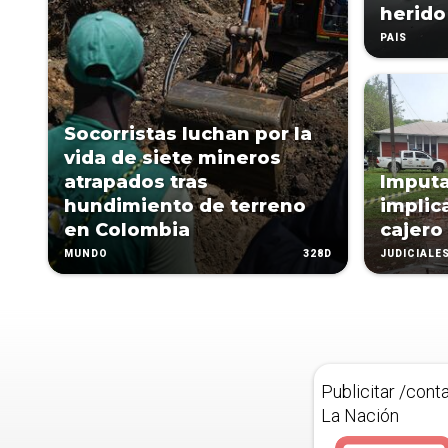
herido
PAÍS
Socorristas luchan por la
vida de siete mineros
atrapados tras
Imputa
hundimiento de terreno
implic
en Colombia
cajero
328D
MUNDO
JUDICIALE
Publicitar /cont
La Nación