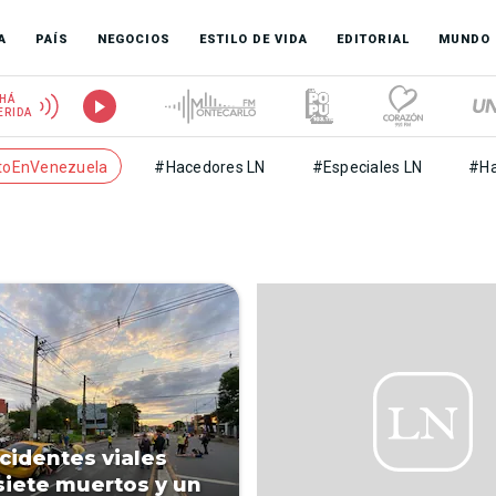
A
PAÍS
NEGOCIOS
ESTILO DE VIDA
EDITORIAL
MUNDO
HÁ
ERIDA
toEnVenezuela
#Hacedores LN
#Especiales LN
#Ha
cidentes viales
siete muertos y un