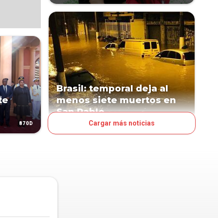
Brasil: temporal deja al
te
menos siete muertos en
San Pablo
Cargar más noticias
870D
1005D
MUNDO