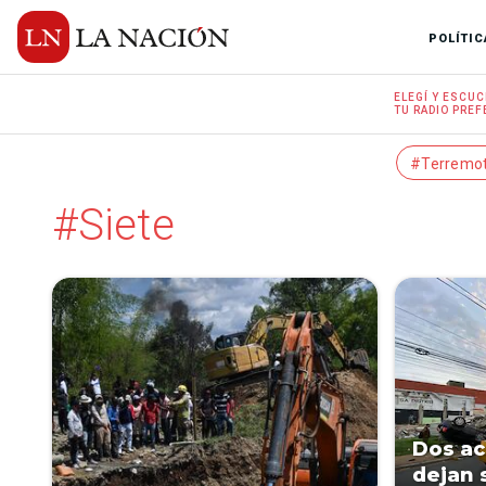
POLÍTIC
ELEGÍ Y
ESCUC
TU RADIO
PREF
#Terremo
#Siete
Dos ac
dejan 