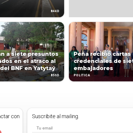
844D
n a siete presuntos
Peña recibió cartas
ados en el atraco al
credenciales de sie
 del BNF en Yatytaý
embajadores
855D
S
POLÍTICA
actar con
Suscribite al mailing.