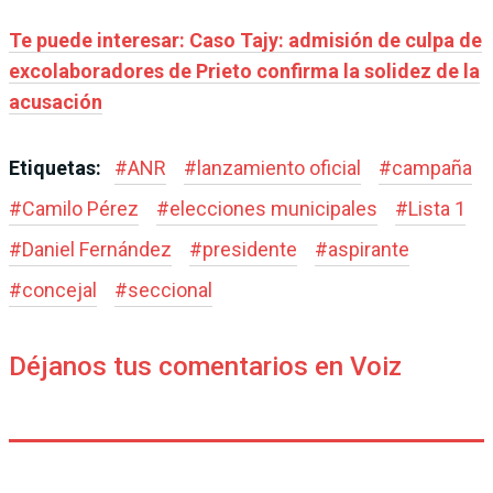
Te puede interesar: Caso Tajy: admisión de culpa de
excolaboradores de Prieto confirma la solidez de la
acusación
Etiquetas:
#
ANR
#
lanzamiento oficial
#
campaña
#
Camilo Pérez
#
elecciones municipales
#
Lista 1
#
Daniel Fernández
#
presidente
#
aspirante
#
concejal
#
seccional
Déjanos tus comentarios en Voiz