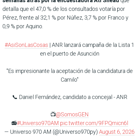
semanas atrás por la encuestadora Ati Snead
que
detalla que el 47,0 % de los consultados votaría por
Pérez, frente al 32,1 % por Núñez, 3,7 % por Franco y
0,9 % por Aquino.
#AsiSonLasCosas
| ANR lanzará campaña de la Lista 1
en el puerto de Asunción
"Es impresionante la aceptación de la candidatura de
Camilo"
📞 Daniel Fernández, candidato a concejal - ANR
📺
@SomosGEN
📻
#Universo970AM
pic.twitter.com/9FPQmicn6l
— Universo 970 AM (@Universo970py)
August 6, 2026