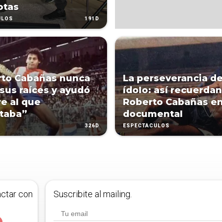
otas
191D
ULOS
rto Cabañas nunca
La perseverancia d
 sus raíces y ayudó
ídolo: así recuerdan
e al que
Roberto Cabañas en
taba”
documental
326D
ESPECTÁCULOS
actar con
Suscribite al mailing.