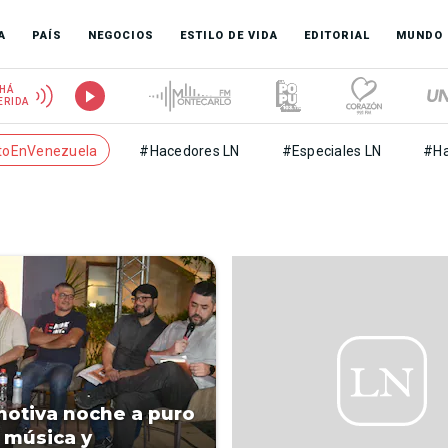
A
PAÍS
NEGOCIOS
ESTILO DE VIDA
EDITORIAL
MUNDO
HÁ
ERIDA
toEnVenezuela
#Hacedores LN
#Especiales LN
#Ha
otiva noche a puro
, música y