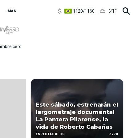
5920
/
5970
21
°
1120
/
1160
:MÁS
3,6
/
3,9
6850
/
7200
5920
/
5970
mbre cero
Este sábado, estrenarán el
largometraje documental
La Pantera Pilarense, la
vida de Roberto Cabañas
327D
ESPECTÁCULOS