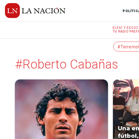
POLÍTIC
ELEGÍ Y
ESCUC
TU RADIO
PREF
#Terremo
#Roberto Cabañas
Una em
fútbol