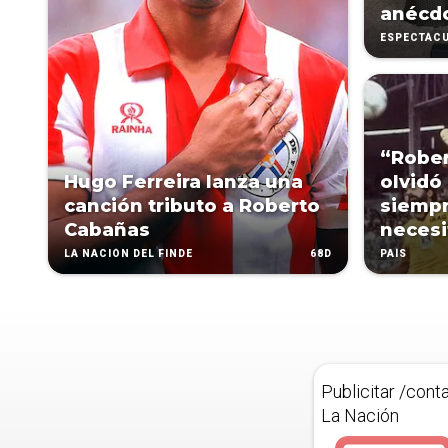
anécd
ESPECTÁC
“Robe
Hugo Ferreira lanza una
olvidó
canción tributo a Roberto
siempr
Cabañas
necesi
68D
LA NACIÓN DEL FINDE
PAÍS
Publicitar /cont
La Nación