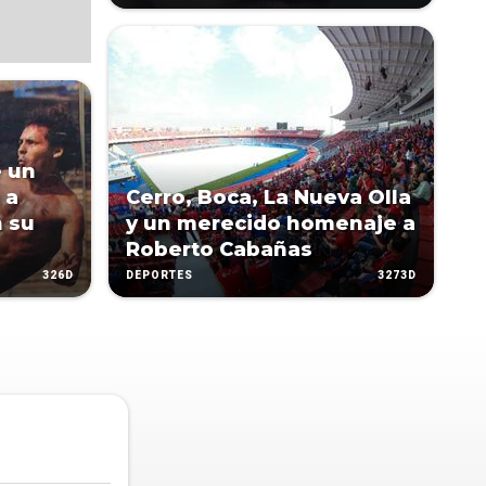
e un
 a
Cerro, Boca, La Nueva Olla
 su
y un merecido homenaje a
Roberto Cabañas
326D
3273D
DEPORTES