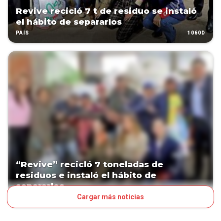
Revive recicló 7 t de residuo se instaló
el hábito de separarlos
1060D
PAÍS
“Revive” recicló 7 toneladas de
residuos e instaló el hábito de
separarlos
Cargar más noticias
1060D
PAÍS