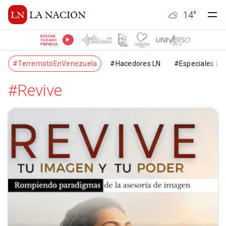
14
°
ESCUCHÁ
TU RADIO
PREFERIDA
#TerremotoEnVenezuela
#Hacedores LN
#Especiales LN
#Revive