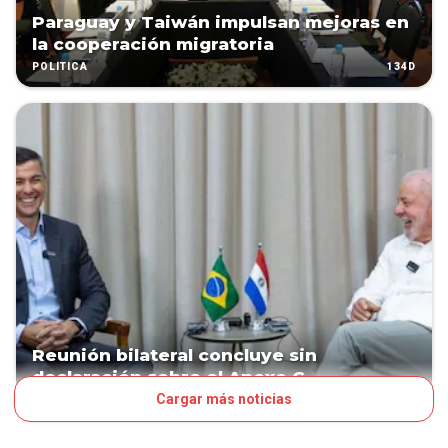
Paraguay y Taiwán impulsan mejoras en
la cooperación migratoria
134D
POLÍTICA
Reunión bilateral concluye sin
declaración sobre el Anexo C
Cargar más noticias
139D
POLÍTICA