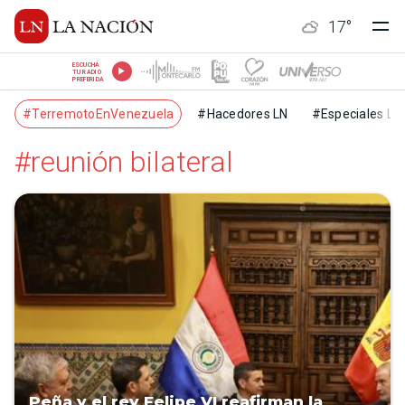
17
°
ESCUCHÁ
TU RADIO
PREFERIDA
#TerremotoEnVenezuela
#Hacedores LN
#Especiales LN
#reunión bilateral
Peña y el rey Felipe VI reafirman la