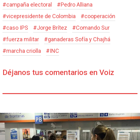
#
campaña electoral
#
Pedro Alliana
#
vicepresidente de Colombia
#
cooperación
#
caso IPS
#
Jorge Brítez
#
Comando Sur
#
fuerza militar
#
ganaderas Sofía y Chajhá
#
marcha criolla
#
INC
Déjanos tus comentarios en Voiz