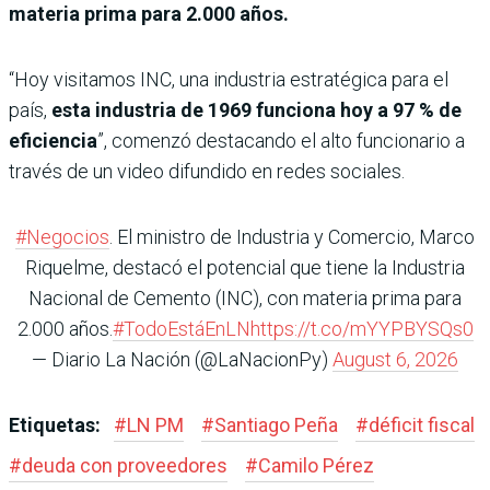
materia prima para 2.000 años.
“Hoy visitamos INC, una industria estratégica para el
país,
esta industria de 1969 funciona hoy a 97 % de
eficiencia
”, comenzó destacando el alto funcionario a
través de un video difundido en redes sociales.
#Negocios
. El ministro de Industria y Comercio, Marco
Riquelme, destacó el potencial que tiene la Industria
Nacional de Cemento (INC), con materia prima para
2.000 años.
#TodoEstáEnLN
https://t.co/mYYPBYSQs0
— Diario La Nación (@LaNacionPy)
August 6, 2026
Etiquetas:
#
LN PM
#
Santiago Peña
#
déficit fiscal
#
deuda con proveedores
#
Camilo Pérez