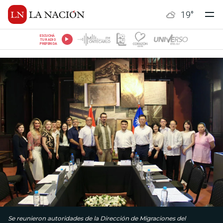
19
°
ESCUCHÁ
TU RADIO
PREFERIDA
Se reunieron autoridades de la Dirección de Migraciones del