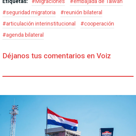
Etiquetas:
#
Migraciones
#
embajada de Taiwán
#
seguridad migratoria
#
reunión bilateral
#
articulación interinstitucional
#
cooperación
#
agenda bilateral
Déjanos tus comentarios en Voiz