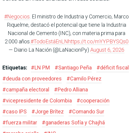
#Negocios
. El ministro de Industria y Comercio, Marco
Riquelme, destacó el potencial que tiene la Industria
Nacional de Cemento (INC), con materia prima para
2.000 años.
#TodoEstáEnLN
https://t.co/mYYPBYSQs0
— Diario La Nación (@LaNacionPy)
August 6, 2026
Etiquetas:
#
LN PM
#
Santiago Peña
#
déficit fiscal
#
deuda con proveedores
#
Camilo Pérez
#
campaña electoral
#
Pedro Alliana
#
vicepresidente de Colombia
#
cooperación
#
caso IPS
#
Jorge Brítez
#
Comando Sur
#
fuerza militar
#
ganaderas Sofía y Chajhá