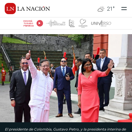
21
°
ESCUCHÁ
TU RADIO
PREFERIDA
El presidente de Colombia, Gustavo Petro, y la presidenta interina de