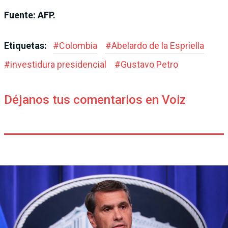
Fuente: AFP.
Etiquetas:
#
Colombia
#
Abelardo de la Espriella
#
investidura presidencial
#
Gustavo Petro
Déjanos tus comentarios en Voiz