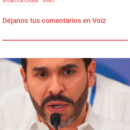
#
marcha criolla
#
INC
Déjanos tus comentarios en Voiz