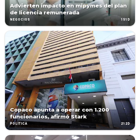
Advierten impacto en mipymes del plan
de licencia remunerada
151D
NEGOCIOS
Copaco apunta a operar con 1.200
funcionarios, afirmó Stark
212D
POLÍTICA