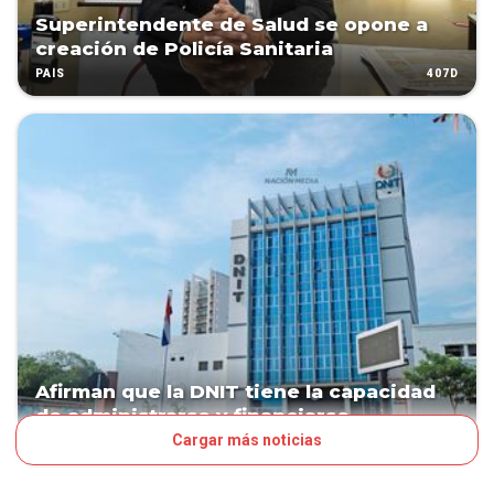
Superintendente de Salud se opone a
creación de Policía Sanitaria
407D
PAÍS
Afirman que la DNIT tiene la capacidad
de administrarse y financiarse
Cargar más noticias
510D
NEGOCIOS