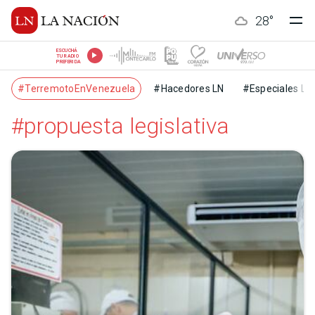
28
°
ESCUCHÁ
TU RADIO
PREFERIDA
#TerremotoEnVenezuela
#Hacedores LN
#Especiales LN
#propuesta legislativa