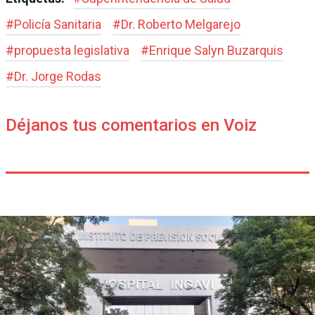
#
Policía Sanitaria
#
Dr. Roberto Melgarejo
#
propuesta legislativa
#
Enrique Salyn Buzarquis
#
Dr. Jorge Rodas
Déjanos tus comentarios en Voiz