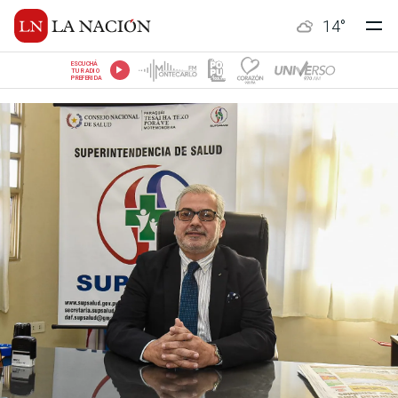
14
°
ESCUCHÁ
TU RADIO
PREFERIDA