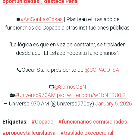
oportunidades”, destaca Peña
⏹️
#AsiSonLasCosas
| Plantean el traslado de
funcionarios de Copaco a otras instituciones públicas
"La lógica es que en vez de contratar, se trasladen
desde aquí. El Estado necesita funcionarios".
📞Óscar Stark, presidente de
@COPACO_SA
📺
@SomosGEN
📻
#Universo970AM
pic.twitter.com/w1bNEBU0iS
— Universo 970 AM (@Universo970py)
January 6, 2026
Etiquetas:
#
Copaco
#
funcionarios comisionados
#
propuesta legislativa
#
traslado excepcional