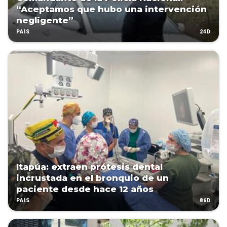
“Aceptamos que hubo una intervención
negligente”
24D
PAÍS
Itapúa: extraen prótesis dental
incrustada en el bronquio de un
paciente desde hace 12 años
86D
PAÍS