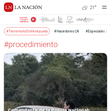
21
°
ESCUCHÁ
TU RADIO
PREFERIDA
#TerremotoEnVenezuela
#Hacedores LN
#Especiales LN
#procedimiento
Comandante de la Policía Nacional: