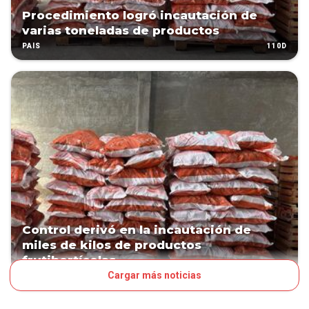
Procedimiento logró incautación de
varias toneladas de productos
110D
PAÍS
Control derivó en la incautación de
miles de kilos de productos
frutihortícolas
Cargar más noticias
111D
PAÍS