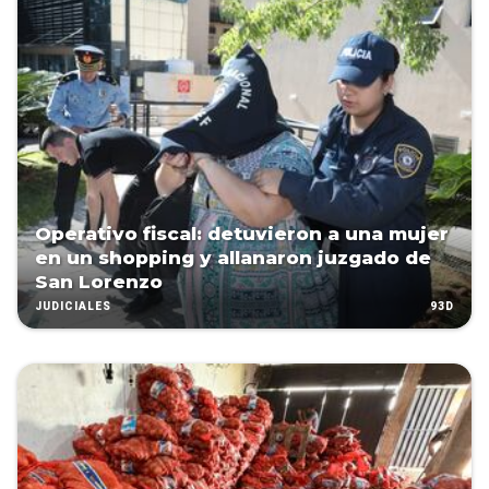
Operativo fiscal: detuvieron a una mujer
en un shopping y allanaron juzgado de
San Lorenzo
93D
JUDICIALES