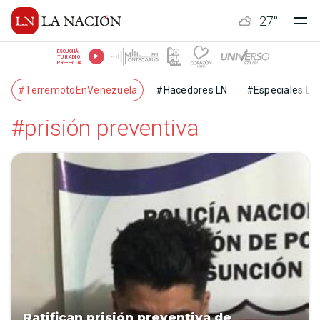
27
°
ESCUCHÁ
TU RADIO
PREFERIDA
#TerremotoEnVenezuela
#Hacedores LN
#Especiales LN
#prisión preventiva
Ratifican prisión preventiva de