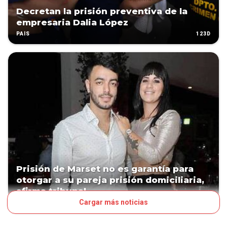
Decretan la prisión preventiva de la
empresaria Dalia López
123D
PAÍS
Prisión de Marset no es garantía para
otorgar a su pareja prisión domiciliaria,
afirma tribunal
Cargar más noticias
127D
POLÍTICA