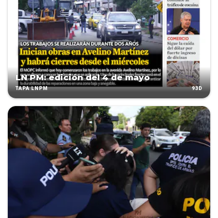
LN PM: edición del 4 de mayo
93D
TAPA LNPM