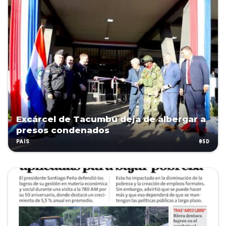
Excárcel de Tacumbú deja de albergar a
presos condenados
85D
PAÍS