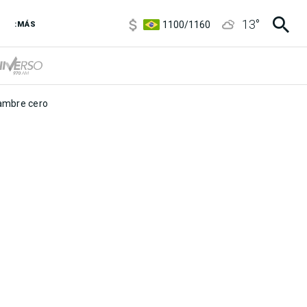
5900
/
5960
13
°
1100
/
1160
:MÁS
3,8
/
4
6850
/
7200
5900
/
5960
mbre cero