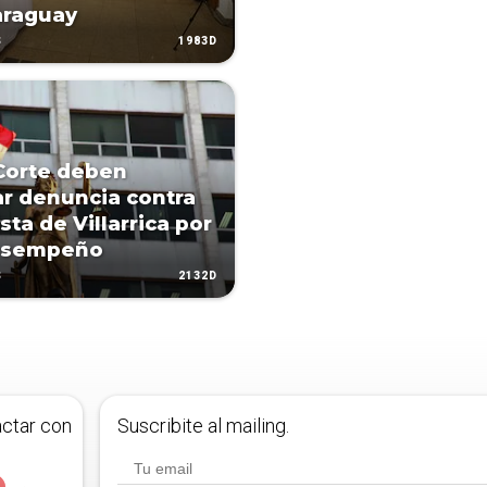
araguay
1983D
S
Corte deben
ar denuncia contra
sta de Villarrica por
esempeño
2132D
S
actar con
Suscribite al mailing.