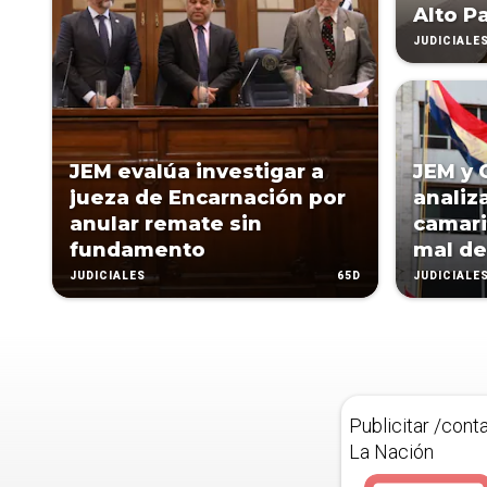
Alto P
JUDICIALE
JEM evalúa investigar a
JEM y 
jueza de Encarnación por
analiz
anular remate sin
camari
fundamento
mal d
65D
JUDICIALES
JUDICIALE
Publicitar /cont
La Nación