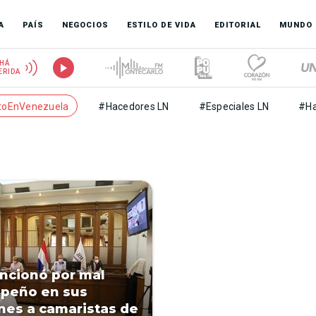
A
PAÍS
NEGOCIOS
ESTILO DE VIDA
EDITORIAL
MUNDO
HÁ
ERIDA
toEnVenezuela
#Hacedores LN
#Especiales LN
#Ha
ncionó por mal
peño en sus
nes a camaristas de