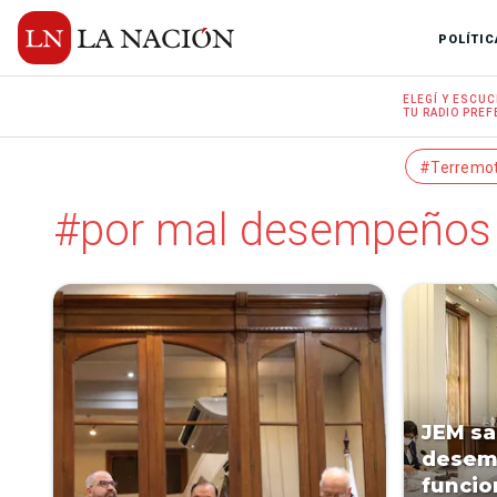
POLÍTIC
ELEGÍ Y
ESCUC
TU RADIO
PREF
#Terremo
#por mal desempeños
JEM sa
desem
funcio