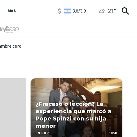
1120
/
1160
21
°
3,6
/
3,9
:MÁS
6850
/
7200
5920
/
5970
mbre cero
¿Fracaso o lección? La
experiencia que marcó a
Pope Spinzi con su hija
menor
305D
LN POP