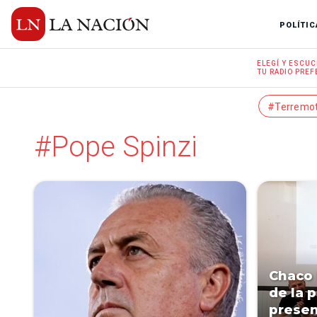
POLÍTIC
ELEGÍ Y
ESCUC
TU RADIO
PREF
#Terremo
#Pope Spinzi
Chaco 
de la 
presen