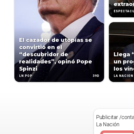
extrao
ESPECTÁC
El cazador de utopías se
convirtió en el
“descubridor de
Llega 
realidades”, opinó Pope
un pro
Spinzi
los ví
39D
LN POP
LA NACIÓN 
Publicitar /cont
La Nación