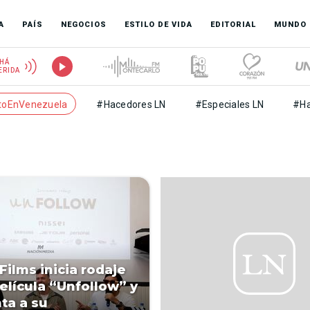
A
PAÍS
NEGOCIOS
ESTILO DE VIDA
EDITORIAL
MUNDO
HÁ
ERIDA
toEnVenezuela
#Hacedores LN
#Especiales LN
#Ha
Films inicia rodaje
película “Unfollow” y
ta a su