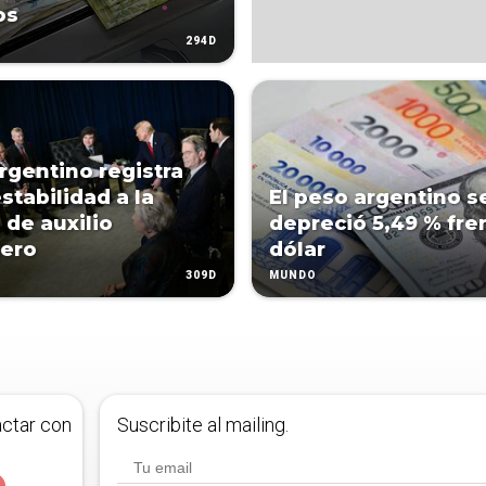
os
294D
rgentino registra
estabilidad a la
El peso argentino s
 de auxilio
depreció 5,49 % fren
iero
dólar
309D
MUNDO
actar con
Suscribite al mailing.