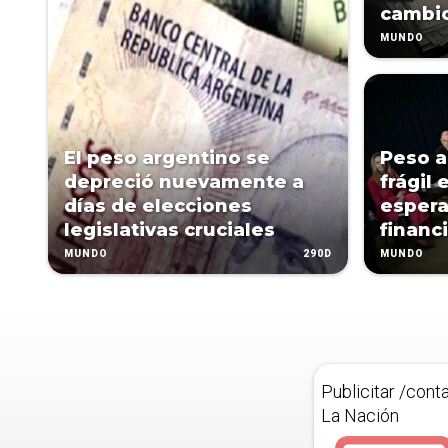
cambi
MUNDO
El peso argentino se
Peso a
depreció nuevamente a
frágil 
días de elecciones
espera
legislativas cruciales
financ
290D
MUNDO
MUNDO
Publicitar /cont
La Nación