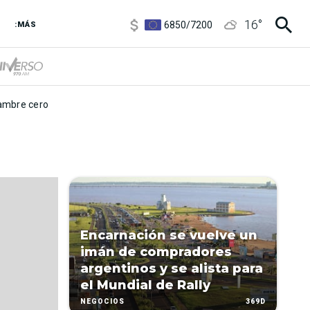
3,8
/
4
16
°
6850
/
7200
:MÁS
5900
/
5960
mbre cero
Encarnación se vuelve un
imán de compradores
argentinos y se alista para
el Mundial de Rally
369D
NEGOCIOS