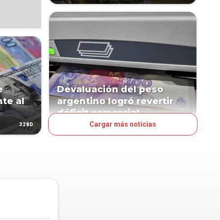
e
Devaluación del peso
te al
argentino logró revertir
déficit comercial
Cargar más noticias
328D
931D
MUNDO