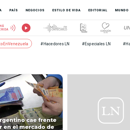
A
PAÍS
NEGOCIOS
ESTILO DE VIDA
EDITORIAL
MUNDO
HÁ
ERIDA
toEnVenezuela
#Hacedores LN
#Especiales LN
#Ha
rgentino cae frente
ar en el mercado de