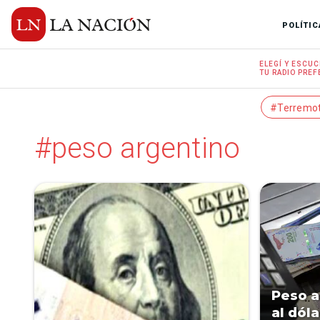
POLÍTIC
ELEGÍ Y
ESCUC
TU RADIO
PREF
#Terremo
#peso argentino
Peso a
al dól