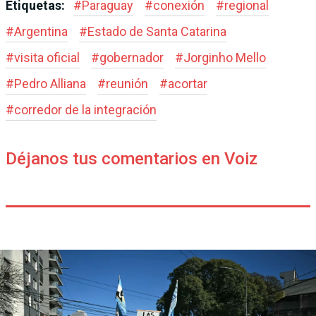
Etiquetas:
#
Paraguay
#
conexión
#
regional
#
Argentina
#
Estado de Santa Catarina
#
visita oficial
#
gobernador
#
Jorginho Mello
#
Pedro Alliana
#
reunión
#
acortar
#
corredor de la integración
Déjanos tus comentarios en Voiz