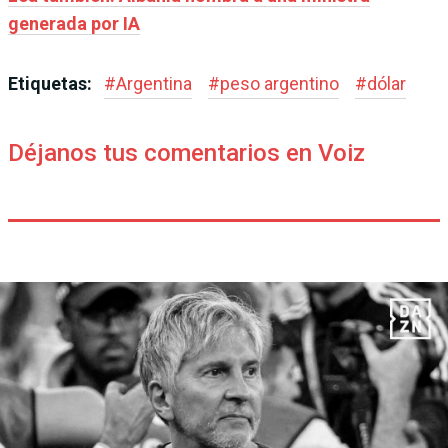
generada por IA
Etiquetas:
#
Argentina
#
peso argentino
#
dólar
Déjanos tus comentarios en Voiz