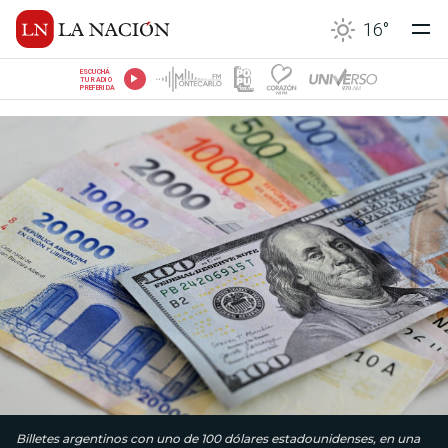
16
°
ESCUCHÁ
TU RADIO
PREFERIDA
Billetes argentinos con uno de 100 dólares estadounidenses, en una