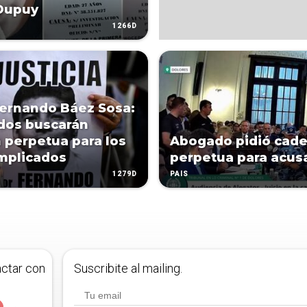
Dupuy
1266D
ernando Báez Sosa:
dos buscarán
n perpetua para los
Abogado pidió cad
mplicados
perpetua para acus
1279D
PAÍS
actar con
Suscribite al mailing.