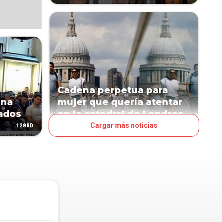
Cadena perpetua para
ena
mujer que quería atentar
ados
en la catedral de Londres
Cargar más noticias
1288D
2224D
MUNDO