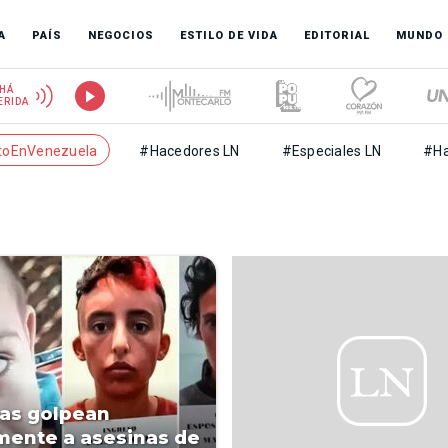
A
PAÍS
NEGOCIOS
ESTILO DE VIDA
EDITORIAL
MUNDO
HÁ
ERIDA
toEnVenezuela
#Hacedores LN
#Especiales LN
#Ha
as golpean
mente a asesinas de