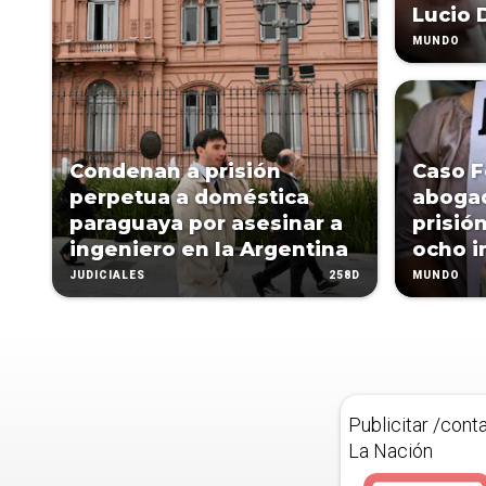
Lucio 
MUNDO
Condenan a prisión
Caso F
perpetua a doméstica
aboga
paraguaya por asesinar a
prisió
ingeniero en la Argentina
ocho i
258D
JUDICIALES
MUNDO
Publicitar /cont
La Nación