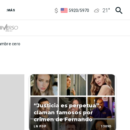
6850
/
7200
21
°
5920
/
5970
:MÁS
1120
/
1160
3,6
/
3,9
6850
/
7200
5920
/
5970
mbre cero
“Justicia es perpetua”,
claman famosos por
crimen de Fernando
1309D
LN POP