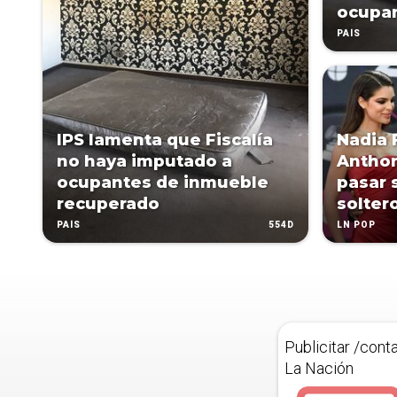
ocupan
PAÍS
IPS lamenta que Fiscalía
Nadia 
no haya imputado a
Anthon
ocupantes de inmueble
pasar 
recuperado
solter
554D
PAÍS
LN POP
Publicitar /cont
La Nación