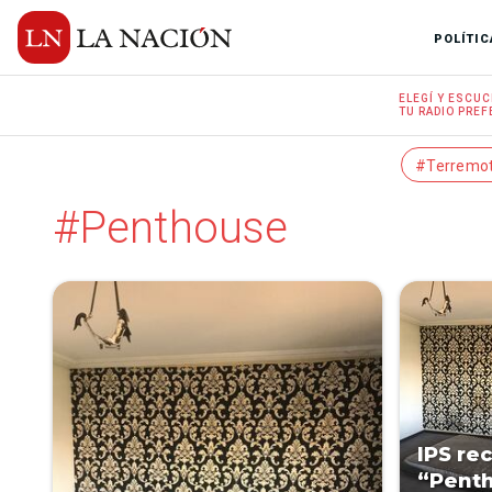
POLÍTIC
ELEGÍ Y
ESCUC
TU RADIO
PREF
#Terremo
#Penthouse
IPS re
“Pent