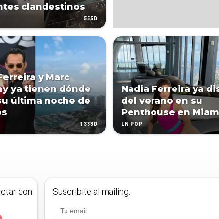
tes clandestinos
555D
Ferreira y Marc
y ya tienen dónde
Nadia Ferreira ya di
su última noche de
del verano en su
os
Penthouse en Miam
1333D
LN POP
actar con
Suscribite al mailing.