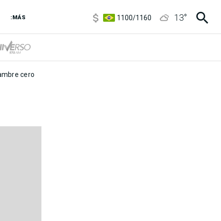
5900
/
5960
13
°
1100
/
1160
:MÁS
3,8
/
4
6850
/
7200
5900
/
5960
mbre cero