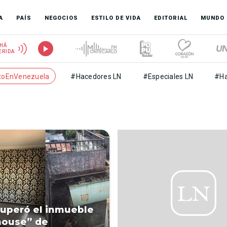
A
PAÍS
NEGOCIOS
ESTILO DE VIDA
EDITORIAL
MUNDO
HÁ
ERIDA
toEnVenezuela
#Hacedores LN
#Especiales LN
#Ha
cuperó el inmueble
house” de