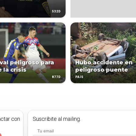
532D
ival peligroso para
Hubo accidente en
e la crisis
peligroso puente
877D
PAÍS
actar con
Suscribite al mailing.