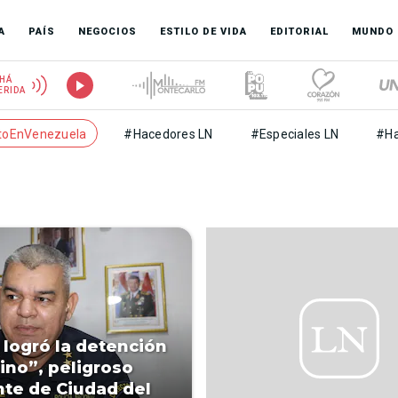
A
PAÍS
NEGOCIOS
ESTILO DE VIDA
EDITORIAL
MUNDO
HÁ
ERIDA
toEnVenezuela
#Hacedores LN
#Especiales LN
#Ha
a logró la detención
ino”, peligroso
nte de Ciudad del