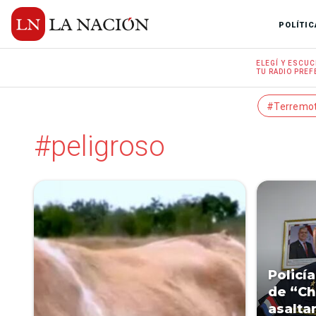
POLÍTIC
ELEGÍ Y
ESCUC
TU RADIO
PREF
#Terremo
#peligroso
Policí
de “Ch
asalta