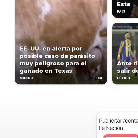
Este
PAÍS
EE. UU. en alerta por
posible caso de parásito
muy peligroso para el
Ante r
ganado en Texas
salir d
66D
MUNDO
FÚTBOL
Publicitar /cont
La Nación