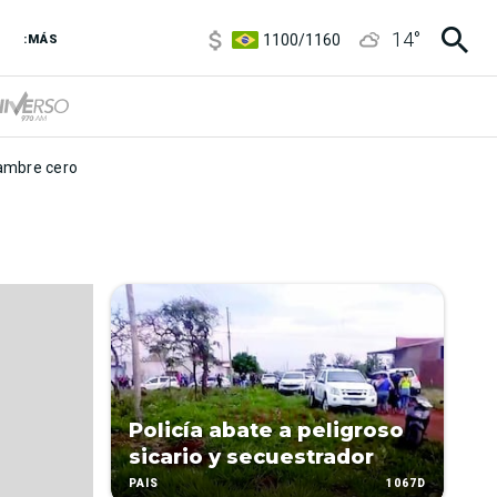
5900
/
5960
14
°
1100
/
1160
:MÁS
3,8
/
4
6850
/
7200
5900
/
5960
mbre cero
Policía abate a peligroso
sicario y secuestrador
1067D
PAÍS