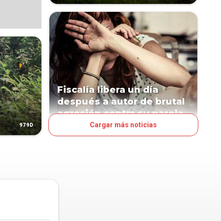
Fiscalía libera un día
después a autor de brutal
agresión contra su pareja
Cargar más noticias
979D
1125D
PAÍS