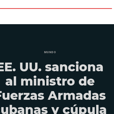
MUNDO
EE. UU. sanciona
al ministro de
Fuerzas Armadas
cubanas y cúpula