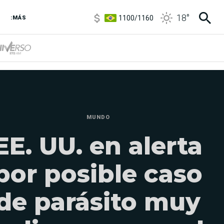
1100
/
1160
18
°
3,8
/
4
:MÁS
6850
/
7200
5900
/
5960
MUNDO
EE. UU. en alerta
por posible caso
de parásito muy