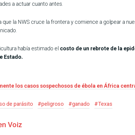
dades a actuar cuanto antes.
 que la NWS cruce la frontera y comience a golpear a nuest
nicado.
cultura había estimado el
costo de un rebrote de la epi
e Estado.
ente los casos sospechosos de ébola en África centr
so de parásito
#
peligroso
#
ganado
#
Texas
en Voiz