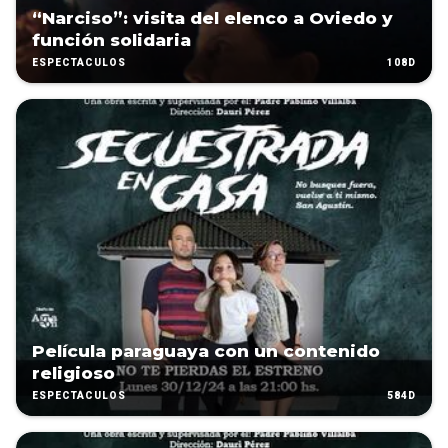
“Narciso”: visita del elenco a Oviedo y
función solidaria
108D
ESPECTÁCULOS
Película paraguaya con un contenido
religioso
584D
ESPECTÁCULOS