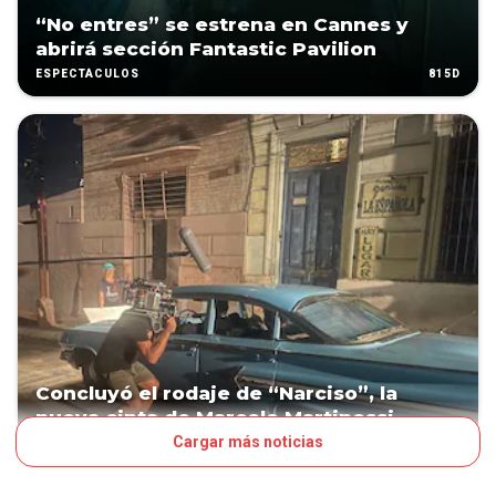
“No entres” se estrena en Cannes y
abrirá sección Fantastic Pavilion
815D
ESPECTÁCULOS
Concluyó el rodaje de “Narciso”, la
nueva cinta de Marcelo Martinessi
Cargar más noticias
830D
ESPECTÁCULOS