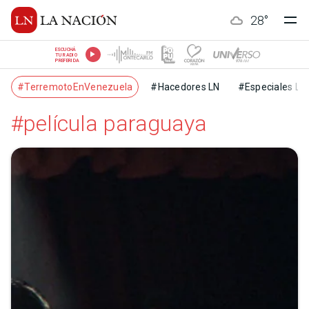
28
°
ESCUCHÁ
TU RADIO
PREFERIDA
#TerremotoEnVenezuela
#Hacedores LN
#Especiales LN
#película paraguaya