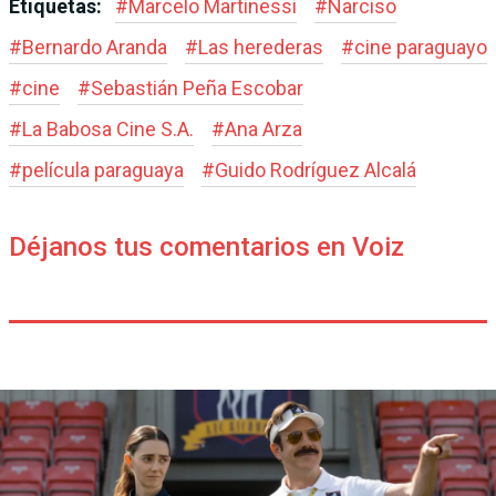
Etiquetas:
#
Marcelo Martinessi
#
Narciso
#
Bernardo Aranda
#
Las herederas
#
cine paraguayo
#
cine
#
Sebastián Peña Escobar
#
La Babosa Cine S.A.
#
Ana Arza
#
película paraguaya
#
Guido Rodríguez Alcalá
Déjanos tus comentarios en Voiz