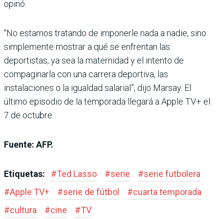
opinó.
“No estamos tratando de imponerle nada a nadie, sino
simplemente mostrar a qué se enfrentan las
deportistas, ya sea la maternidad y el intento de
compaginarla con una carrera deportiva, las
instalaciones o la igualdad salarial”, dijo Marsay. El
último episodio de la temporada llegará a Apple TV+ el
7 de octubre.
Fuente: AFP.
Etiquetas:
#
Ted Lasso
#
serie
#
serie futbolera
#
Apple TV+
#
serie de fútbol
#
cuarta temporada
#
cultura
#
cine
#
TV