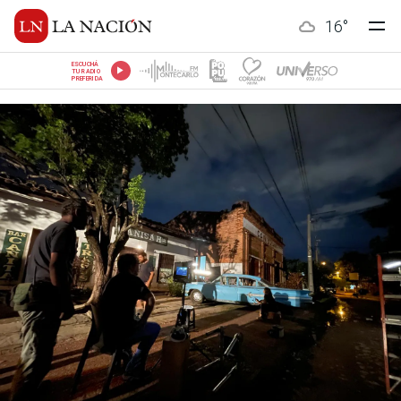
16
°
ESCUCHÁ
TU RADIO
PREFERIDA