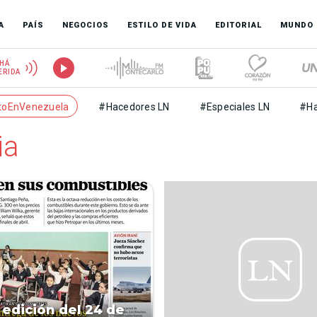
A
PAÍS
NEGOCIOS
ESTILO DE VIDA
EDITORIAL
MUNDO
HÁ
ERIDA
toEnVenezuela
#Hacedores LN
#Especiales LN
#Ha
ia
 edición del 24 de