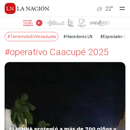
22
°
ESCUCHÁ
TU RADIO
PREFERIDA
#TerremotoEnVenezuela
#Hacedores LN
#Especiales LN
#operativo Caacupé 2025
El MINNA protegió a más de 700 niños y