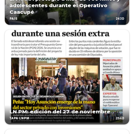
adolescentes durante el Operativo
Caacupé
243D
PAÍS
LN PM: edición del 27 de noviembre
254D
TAPA LNPM