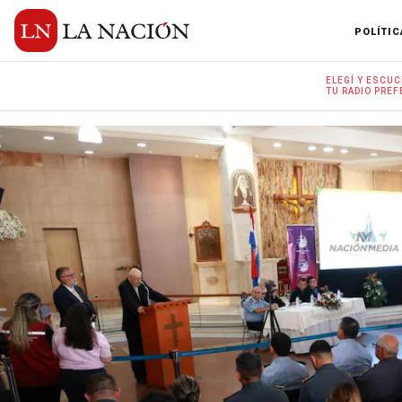
POLÍTIC
ELEGÍ Y
ESCUC
TU RADIO
PREF