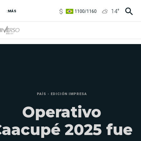
1100
/
1160
14
°
3,8
/
4
:MÁS
6850
/
7200
5900
/
5960
PAÍS - EDICIÓN IMPRESA
Operativo
aacupé 2025 fue