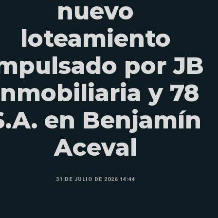
nuevo
loteamiento
impulsado por JB
Inmobiliaria y 78
S.A. en Benjamín
Aceval
31 DE JULIO DE 2026 14:44