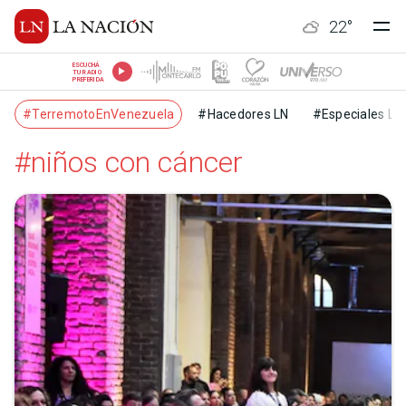
22
°
ESCUCHÁ
TU RADIO
PREFERIDA
#TerremotoEnVenezuela
#Hacedores LN
#Especiales LN
#niños con cáncer