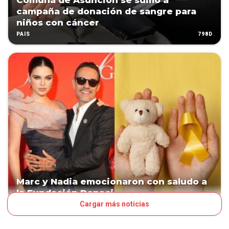
Comuna de Asunción se sumó a
campaña de donación de sangre para
niños con cáncer
798D
PAÍS
Marc y Nadia emocionaron con saludo a
la Fundación Renaci
Cargar más noticias
1019D
LN POP