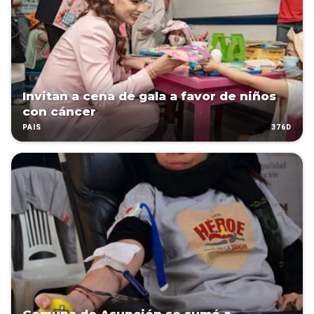
Invitan a cena de gala a favor de niños
con cáncer
376D
PAÍS