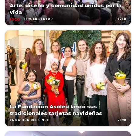
Arte, diseño y comunidad unidos por la
vida
124D
TERCER SECTOR
La Fundación Asoleu lanzó sus
tradicionales tarjetas navideñas
299D
LA NACIÓN DEL FINDE