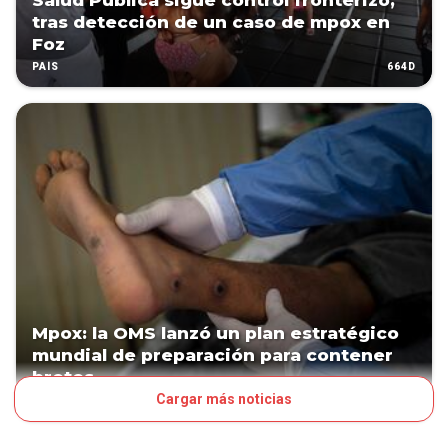
Salud Pública sigue control fronterizo,
tras detección de un caso de mpox en
Foz
664D
PAÍS
Mpox: la OMS lanzó un plan estratégico
mundial de preparación para contener
brotes
Cargar más noticias
710D
MUNDO