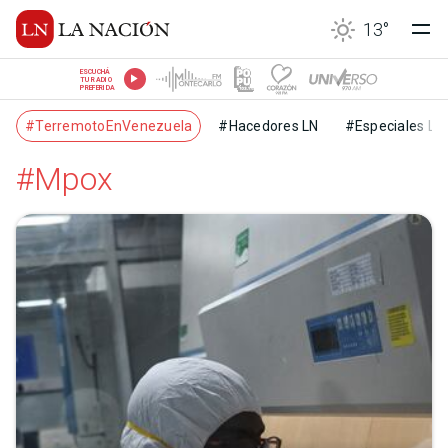
13
°
ESCUCHÁ
TU RADIO
PREFERIDA
#TerremotoEnVenezuela
#Hacedores LN
#Especiales LN
#Mpox