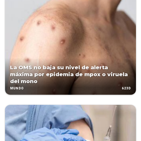
La OMS no baja su nivel de alerta
máxima por epidemia de mpox o viruela
del mono
623D
MUNDO