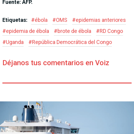
Fuente: AFP.
Etiquetas:
#
ébola
#
OMS
#
epidemias anteriores
#
epidemia de ébola
#
brote de ébola
#
RD Congo
#
Uganda
#
República Democrática del Congo
Déjanos tus comentarios en Voiz