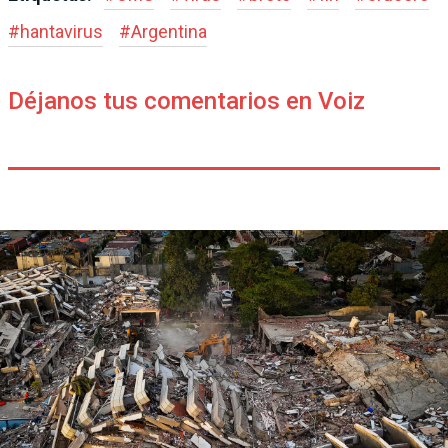
#
hantavirus
#
Argentina
Déjanos tus comentarios en Voiz