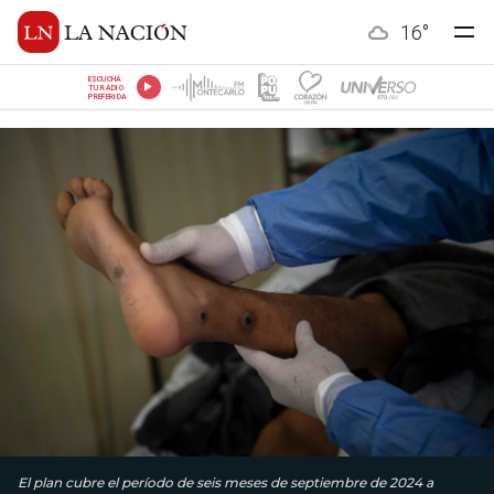
16
°
ESCUCHÁ
TU RADIO
PREFERIDA
El plan cubre el período de seis meses de septiembre de 2024 a